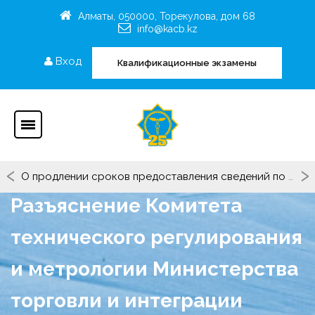
Алматы, 050000, Торекулова, дом 68
info@kacb.kz
Вход
Квалификационные экзамены
‹
›
О продлении сроков предоставления сведений по Критериям Рейтинга ОЮЛ "СРО"КАТБ(П)"
Разъяснение Комитета
технического регулирования
и метрологии Министерства
торговли и интеграции