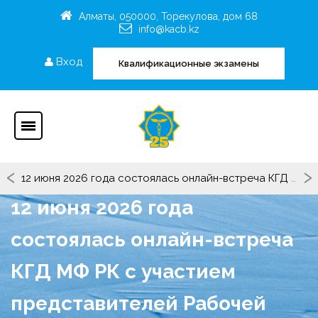
Алматы, 050000, Торекулова, дом 68
info@kacb.kz
Вход
Квалификационные экзамены
‹
›
12 июня 2026 года состоялась онлайн-встреча КГД МФ РК с участием представителей Рабочей группы «KEDEN».
12 июня 2026 года
состоялась онлайн-встреча
КГД МФ РК с участием
представителей Рабочей