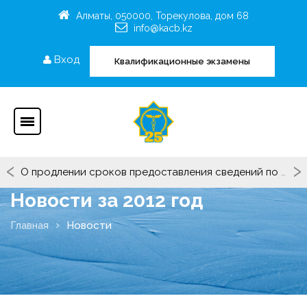
Алматы, 050000, Торекулова, дом 68
info@kacb.kz
Вход
Квалификационные экзамены
‹
›
О продлении сроков предоставления сведений по Критериям Рейтинга ОЮЛ "СРО"КАТБ(П)"
Новости за 2012 год
Главная
Новости