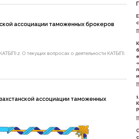
Е
нской ассоциации таможенных брокеров
К
б
 КАТБ(П).2. О текущих вопросах о деятельности КАТБ(П).
е
«
п
и
1
азахстанской ассоциации таможенных
К
Р
О
с