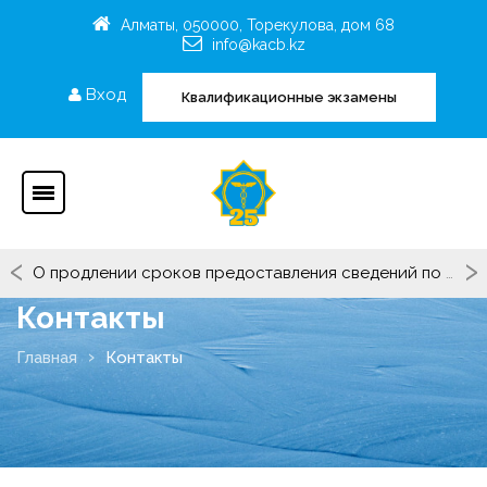
Алматы, 050000, Торекулова, дом 68
info@kacb.kz
Вход
Квалификационные экзамены
‹
›
О продлении сроков предоставления сведений по Критериям Рейтинга ОЮЛ "СРО"КАТБ(П)"
Контакты
Главная
Контакты