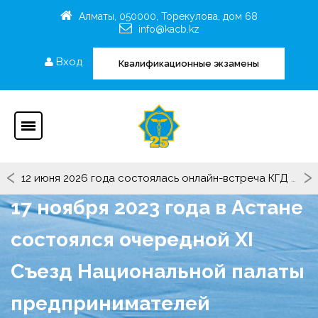
Алматы, 050000, Торекулова, дом 68
info@kacb.kz
Вход
Квалификационные экзамены
‹
›
12 июня 2026 года состоялась онлайн-встреча КГД МФ РК с участием представителей Рабочей группы «KEDEN».
17 ноября 2023 года в Астане
состоялся очередной ХI
Съезд Национальной палаты
предпринимателей