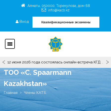
Алматы, 050000, Торекулова, дом 68
info@kacb.kz
Вход
Квалификационные экзамены
‹
›
12 июня 2026 года состоялась онлайн-встреча КГД МФ РК с участием представителей Рабочей группы «KEDEN».
ТОО «C. Spaarmann
Kazakhstan»
Главная
Члены КАТБ