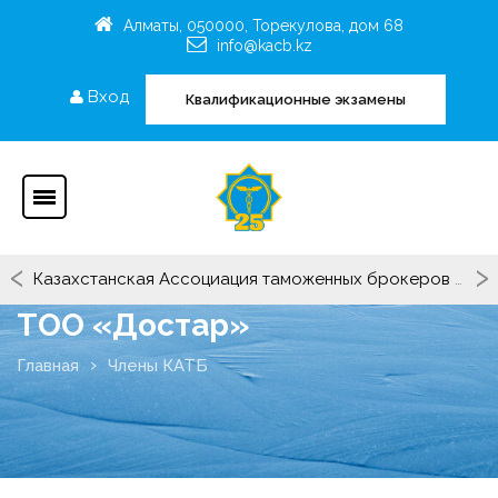
Алматы, 050000, Торекулова, дом 68
info@kacb.kz
Вход
Квалификационные экзамены
‹
›
Казахстанская Ассоциация таможенных брокеров (представителей) провела ежегодный Рейтинг компаний - членов ОЮЛ «СРО «КАТБ(П)» и таможенных представителей Республики Казахстан по итогам их деятельности в 2025 году
ТОО «Достар»
Главная
Члены КАТБ