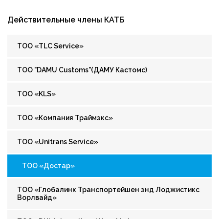
Действительные члены КАТБ
ТОО «TLC Service»
ТОО "DAMU Customs"(ДАМУ Кастомс)
ТОО «KLS»
ТОО «Компания Траймэкс»
ТОО «Unitrans Service»
ТОО «Достар»
ТОО «Глобалинк Транспортейшен энд Лоджистикс
Ворлвайд»