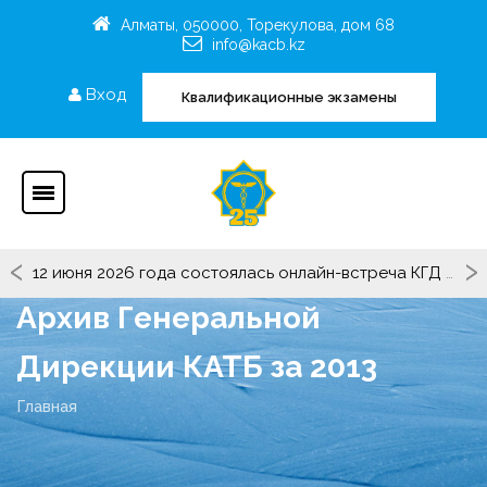
Алматы, 050000, Торекулова, дом 68
info@kacb.kz
Вход
Квалификационные экзамены
‹
›
12 июня 2026 года состоялась онлайн-встреча КГД МФ РК с участием представителей Рабочей группы «KEDEN».
Архив Генеральной
Дирекции КАТБ за 2013
Главная